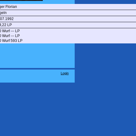
er Florian
geln
.07.1992
3,22 LP
 Wurf --- LP
 Wurf --- LP
0 Wurf 593 LP
Login