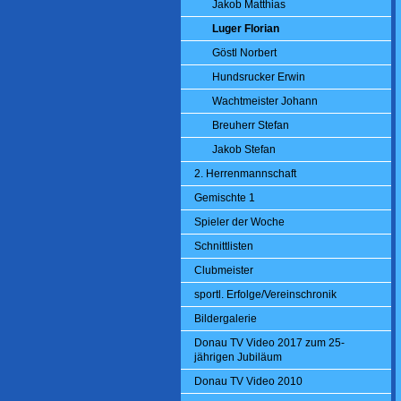
Jakob Matthias
Luger Florian
Göstl Norbert
Hundsrucker Erwin
Wachtmeister Johann
Breuherr Stefan
Jakob Stefan
2. Herrenmannschaft
Gemischte 1
Spieler der Woche
Schnittlisten
Clubmeister
sportl. Erfolge/Vereinschronik
Bildergalerie
Donau TV Video 2017 zum 25-
jährigen Jubiläum
Donau TV Video 2010