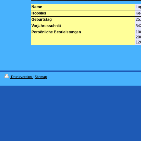
Name
Lug
Hobbies
Ke
Geburtstag
25
Vorjahresschnitt
54
Persönliche Bestleistungen
100
200
12
Druckversion
|
Sitemap