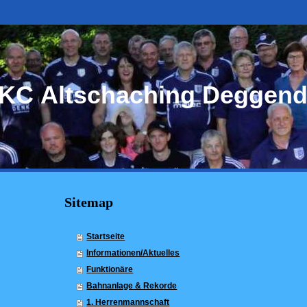
KC Altschaching Deggend
Sitemap
Startseite
Informationen/Aktuelles
Funktionäre
Bahnanlage & Rekorde
1. Herrenmannschaft