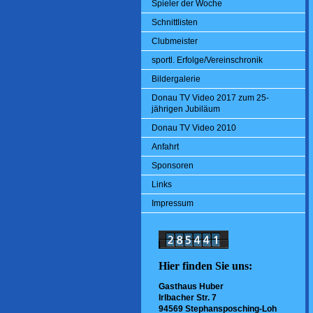
Spieler der Woche
Schnittlisten
Clubmeister
sportl. Erfolge/Vereinschronik
Bildergalerie
Donau TV Video 2017 zum 25-
jährigen Jubiläum
Donau TV Video 2010
Anfahrt
Sponsoren
Links
Impressum
Hier finden Sie uns:
Gasthaus Huber
Irlbacher Str. 7
94569 Stephansposching-Loh