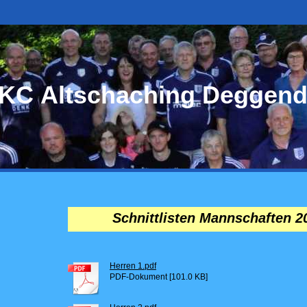
KC Altschaching Deggend
Schnittlisten Mannschaften 2
Herren 1.pdf
PDF-Dokument [101.0 KB]