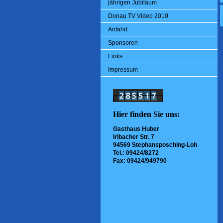
jährigen Jubiläum
Donau TV Video 2010
Anfahrt
Sponsoren
Links
Impressum
Hier finden Sie uns:
Gasthaus Huber
Irlbacher Str. 7
94569 Stephansposching-Loh
Tel.: 09424/8272
Fax: 09424/949790