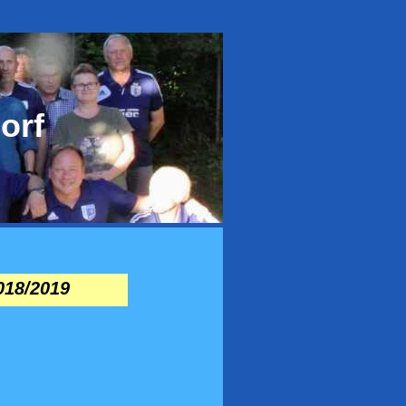
orf
018/2019