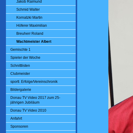
Jakob Raimund
Schmid Walter
Kornatzki Martin
Höferer Maximilian
Breuherr Roland
Wachtmeister Albert
Gemischte 1
Spieler der Woche
Schnittlisten
Clubmeister
sportl. Erfolge/Vereinschronik
Bildergalerie
Donau TV Video 2017 zum 25-
jährigen Jubiläum
Donau TV Video 2010
Anfahrt
Sponsoren