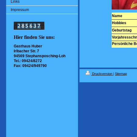
Links
Impressum
Name
Hobbies
Geburtstag
Hier finden Sie uns:
Vorjahresschn
Persönliche B
Gasthaus Huber
Irlbacher Str. 7
94569 Stephansposching-Loh
Tel.: 09424/8272
Fax: 09424/949790
Druckversion
|
Sitemap