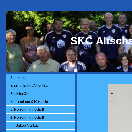
SKC Altsch
Startseite
Informationen/Aktuelles
Funktionäre
Bahnanlage & Rekorde
1. Herrenmannschaft
2. Herrenmannschaft
Jakob Markus